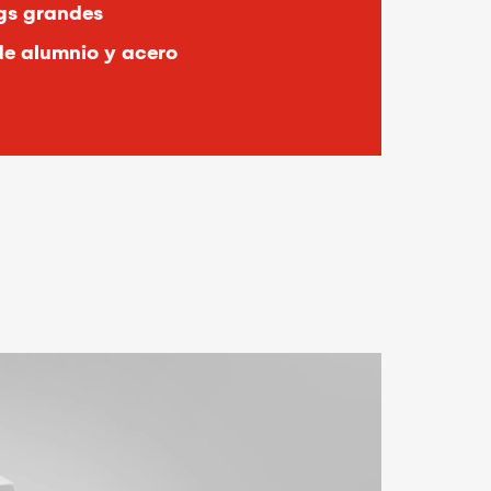
gs grandes
de alumnio y acero