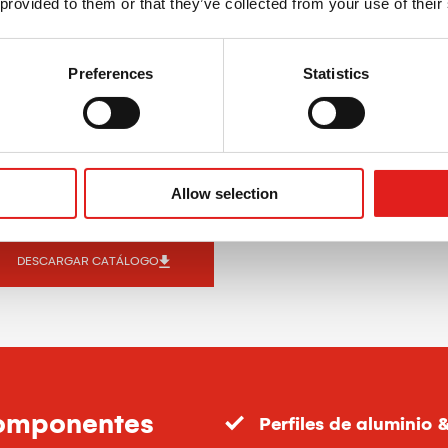
 provided to them or that they’ve collected from your use of their
Preferences
Statistics
ecemos soluciones personalizadas para el mecanizado y cor
Allow selection
ponentes estructurales de aluminio para automoción.
DESCARGAR CATÁLOGO
componentes
Perfiles de aluminio 