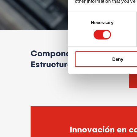
other information that you’ve
Consent
Necessary
Selection
Componentes
Ofr
Deny
com
Estructurales
Innovación en 