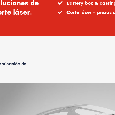
oluciones de
Battery box & castin
rte láser.
Corte láser - piezas 
abricación de