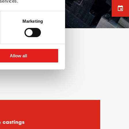
 services.
Marketing
te láser de
Allow all
& castings