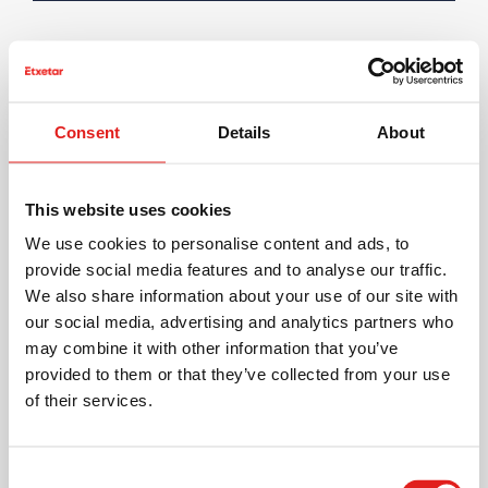
Ingeniería y diseño
Machine installation & commissioning
Project Management
Consent
Details
About
Proposals & Sales
Otros
This website uses cookies
We use cookies to personalise content and ads, to
provide social media features and to analyse our traffic.
Adjunte su CV
ACTUALIZAR
We also share information about your use of our site with
our social media, advertising and analytics partners who
may combine it with other information that you’ve
provided to them or that they’ve collected from your use
of their services.
Consent