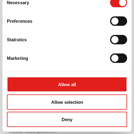
Necessary
Selection
Preferences
Statistics
Protección de datos personales: información básica
Marketing
Responsable del tratamiento
: ETXE-TAR, S.A. (ES-A20029336)
Objetivos del tratamiento
: Gestión de los servicios solicitados y relaciones
comerciales; ejecución de funciones válidas inherentes a las actividades de
la empresa; responder preguntas y correos electrónicos; enviar
Allow all
comunicaciones comerciales
Legalidad del tratamiento
: Ejecución de un contrato de servicio,
consentimiento de la parte interesada, intereses legítimos del responsable
Allow selection
del tratamiento o cumplimiento con una obligación jurídica
Divulgación a terceros
: Sus datos pueden enviarse a empresas del grupo
Inzu
Deny
Derechos de las partes interesadas
: Puede ejercer sus derechos de
protección de datos en San Antolín, 3 – 20870 Elgoibar, Gipuzkoa
(España) -
etxetar@etxetar.com