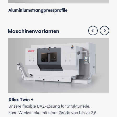
Aluminiumstrangpressprofile
Maschinen
varianten
Xflex Twin +
Xfl
Unsere flexible BAZ-Lösung für Strukturteile,
Uns
kann Werkstücke mit einer Größe von bis zu 2,5
Mul