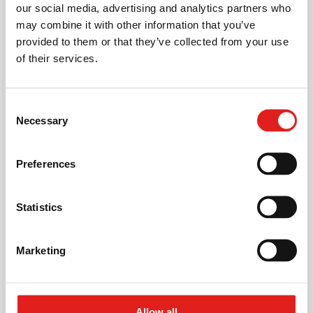
our social media, advertising and analytics partners who
Beladung über Gantry, über eines in die
may combine it with other information that you’ve
Maschinenkonstruktion integrierten Beladers.
provided to them or that they’ve collected from your use
Beladung über Roboter.
of their services.
Beladung von Hand. Direkt auf die Spannvorrichtung
oder über eines in die Maschinenkonstruktion
integrierten Beladers.
Consent
Necessary
Selection
GALLERY
Preferences
Statistics
Marketing
Allow all