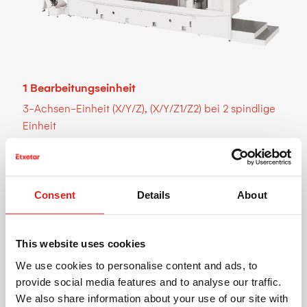
Ergonomisch vorbereitet für Werkzeugwechsel und
(Laser, mechanische Abfrage,
Wartungstätigkeiten.
Werkzeugüberwachung usw.).
Geeignete Konfiguration zum beladen über Portal-,
Kontrolle des Werkzeugvorhandenseins in der
Roboter- oder von Hand.
Werkzeugaustauschposition zwischen Spindel und
Magazin.
1 Bearbeitungseinheit
Freier Späneabwurf, für MMS-Bearbeitung
3-Achsen-Einheit (X/Y/Z), (X/Y/Z1/Z2) bei 2 spindlige
ausgelegt.
Einheit
Vollständig abgedichteter Edelstahl-
1 oder 2 Spindeln. Beschränkt durch den Werkstück-
Vorderseitenschutz, ohne Flachflächen.
Schwingdurchmesser und
Bearbeitungsprozesstoleranzen.
Maschinenbett in Wabenbauform, mit direkten
Consent
Details
About
1 oder 2 Einheiten, Stückzahlabhängig
Spänefall auf den unteren Förderer
2 Spannvorrichtung-Optionen
1 oder 2 Spannvorrichtungen. Beschränkt durch den
This website uses cookies
Werkstück-Schwingdurchmesser und
We use cookies to personalise content and ads, to
Bearbeitungsprozesstoleranzen.
provide social media features and to analyse our traffic.
Achsen: A / B / A+B.
We also share information about your use of our site with
3 Be-/Entlade-Optionen