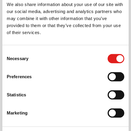
We also share information about your use of our site with
our social media, advertising and analytics partners who
may combine it with other information that you’ve
provided to them or that they’ve collected from your use
of their services.
Consent
Necessary
Selection
HIGHLIGHTS
Preferences
Architecture
d’usinage à haute
Statistics
rigidité
Marketing
La structure robuste de la machine et la