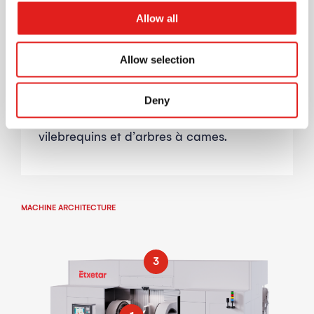
configuration optimisée des broches
garantissent une rigidité et une stabilité
Allow all
maximales lors des opérations d’usinage
intensives.
Allow selection
Conçue pour maintenir une haute
Deny
précision et des performances
constantes dans la fabrication de
vilebrequins et d’arbres à cames.
MACHINE ARCHITECTURE
3